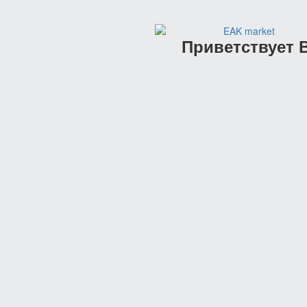
Информация
О компании
Вакансии
Приветствует В
Помощь
Условия оплаты
Условия доставки
Гарантия на товар
Вопрос-ответ
Производители
+7 495 220-26-26
+7 967 008-53-53
Заказать звонок
EAK market © 2026